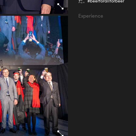
た。#beerforallforbeer
Experience