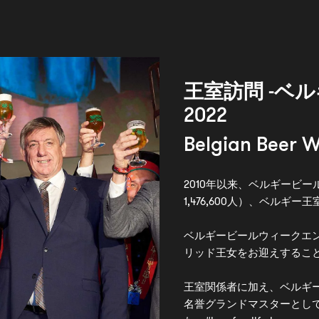
王室訪問 -ベ
2022
Belgian Beer 
2010年以来、ベルギービ
1,476,600人）、ベルギ
ベルギービールウィークエ
リッド王女をお迎えするこ
王室関係者に加え、ベルギ
名誉グランドマスターとし