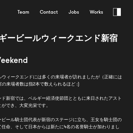
Team
Contact
Jobs
Works
ルギービールウィークエンド新宿
Weekend
ールウィークエンドには多くの来場者が訪れましたが（正確には
ー王室の来場者数は指2本で数えられるほど :)
ンド新宿では、ベルギー経済使節団とともに来日されたアスト
とができ、大変光栄です。
ービール騎士団代表が新宿のステージに立ち、王女を騎士団の
て任命、そして日本からは新たに4名の名誉騎士が加わりまし