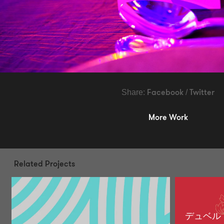
Share:
/
Facebook
Twitter
More Work
Related Projects
デュベル